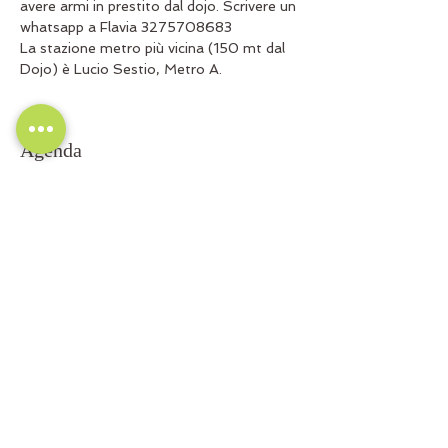
avere armi in prestito dal dojo. Scrivere un 
whatsapp a Flavia 3275708683
La stazione metro più vicina (150 mt dal 
Dojo) è Lucio Sestio, Metro A.
Agenda
19:00 - 21:30
2 horas 30 minutos
Venerdì
10:00 - 12:30
2 horas 30 minutos
Sabato mattina
Ver todos