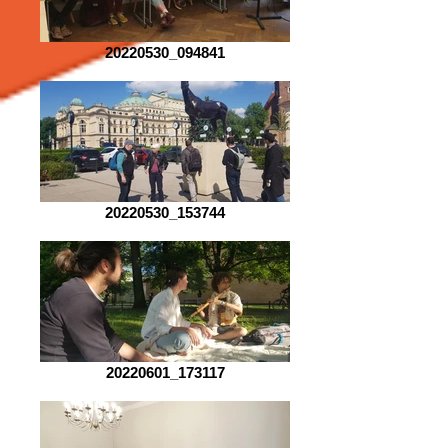
20220530_094841
20220530_153744
20220601_173117