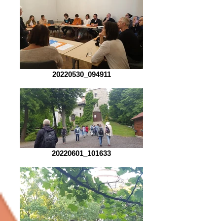
20220530_094911
20220601_101633